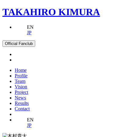
TAKAHIRO KIMURA
EN
JP
Official Fanclub
Home
Profile
Team
Vision
Project
News
Results
Contact
EN
JP